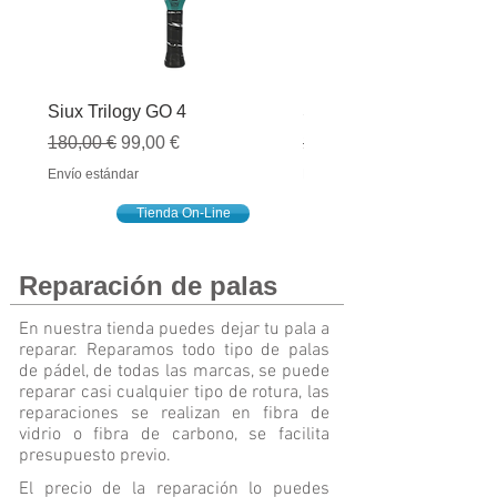
Siux Trilogy GO 4
Siux Spyder Lite CRTL
Precio
Precio de oferta
Precio
180,00 €
99,00 €
230,70 €
Envío estándar
Envío estándar
Tienda On-Line
Reparación de palas
En nuestra tienda puedes dejar tu pala a
reparar. Reparamos todo tipo de palas
de pádel, de todas las marcas, se puede
reparar casi cualquier tipo de rotura, las
reparaciones se realizan en fibra de
vidrio o fibra de carbono, se facilita
presupuesto previo.
El precio de la reparación lo puedes