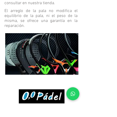
consultar en nuestra tienda.
El arreglo de la pala no modifica el
equilibrio de la pala, ni el peso de la
misma, se ofrece una garantía en la
reparación.
Síguenos en: