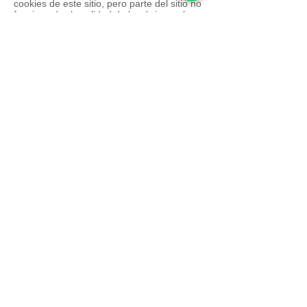
cookies de este sitio, pero parte del sitio no
funcionará o la calidad de la página web
puede verse afectada.
Si tiene cualquier duda acerca de nuestra
política de cookies, puede contactar con
esta página web a través de nuestros
canales de Contacto.
Síguenos en:
4,4
Opiniones 29 • Excelente