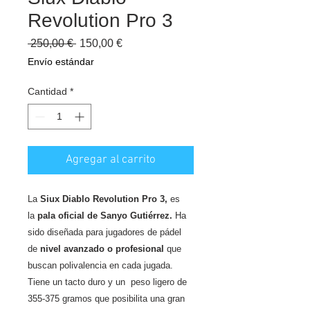
Revolution Pro 3
Precio
Precio
 250,00 € 
150,00 €
de
Envío estándar
oferta
Cantidad
*
Agregar al carrito
La
Siux Diablo Revolution Pro 3,
es
la
pala oficial de Sanyo Gutiérrez.
Ha
sido diseñada para jugadores de pádel
de
nivel avanzado o profesional
que
buscan polivalencia en cada jugada.
Tiene un tacto duro y un peso ligero de
355-375 gramos que posibilita una gran