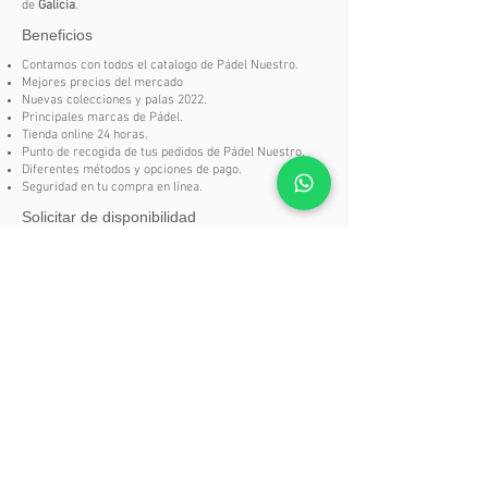
de
Galicia
.
Dureza Media
Beneficios
Nivel de Juego Avanzado /
Competición
Contamos con todos el catalogo de Pádel Nuestro.
Mejores precios del mercado
Acabado Brillo, Relieve 3d
Nuevas colecciones y palas 2022.
Forma Híbrida
Principales marcas de Pádel.
Superfície Rugosa
Tienda online 24 horas.
Punto de recogida de tus pedidos de Pádel Nuestro.
Tipo de Juego Polivalente
Diferentes métodos y opciones de pago.
Colección Jugadores Carlos Daniel
Seguridad en tu compra en línea.
Gutiérrez
Solicitar de disponibilidad
Jugador Hombre
Si en nuestra tienda no encuentras un producto del
catalogo
Pádel Nuestro
no te preocupes, puedes
solicitarlo aquí.
SOLICITAR DISPONIBILIDAD