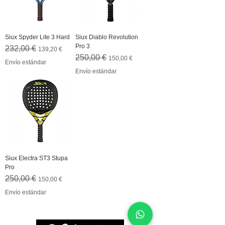
Siux Spyder Lite 3 Hard
Siux Diablo Revolution
Pro 3
Precio
Precio de oferta
232,00 €
139,20 €
Precio
Precio de oferta
250,00 €
150,00 €
Envío estándar
Envío estándar
Siux Electra ST3 Stupa
Pro
Precio
Precio de oferta
250,00 €
150,00 €
Envío estándar