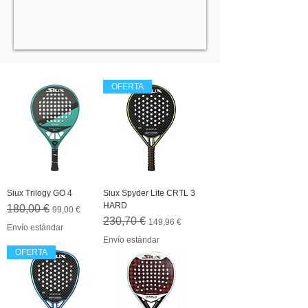
OFERTA
Siux Trilogy GO 4
Siux Spyder Lite CRTL 3
HARD
Precio
Precio de oferta
180,00 €
99,00 €
Precio
Precio de oferta
230,70 €
149,96 €
Envío estándar
Envío estándar
OFERTA