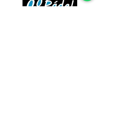
Síguenos en:
4,4
Opiniones 29 • Excelente
Club 0,0 Pádel
Información General
A jugar
Políticas de Cookies
Políticas de Privacidad
Ranking
Términos y Condiciones
Pistas
Garantía Aplicables
Clases
Políticas de
Devolución