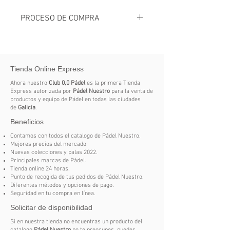
PROCESO DE COMPRA
Es un producto digital, no es un
producto físico.
Seleccionar el CURSO.
Tienda Online Express
Realizar el pago.
Dentro las 24 horas siguientes
Ahora nuestro
Club 0,0 Pádel
es la primera Tienda
recibirás un correo para acceder
Express autorizada por
Pádel Nuestro
para la venta de
productos y equipo de Pádel en todas las ciudades
al curso.
de
Galicia
.
Cualquier duda puede
Beneficios
comunicarte con nosotros.
No se realizan devoluciones al ser
Contamos con todos el catalogo de Pádel Nuestro.
Mejores precios del mercado
un producto digital.
Nuevas colecciones y palas 2022.
Principales marcas de Pádel.
Tienda online 24 horas.
Punto de recogida de tus pedidos de Pádel Nuestro.
Diferentes métodos y opciones de pago.
Seguridad en tu compra en línea.
Solicitar de disponibilidad
Si en nuestra tienda no encuentras un producto del