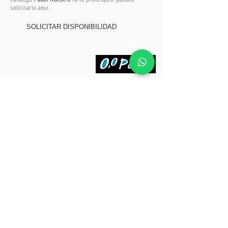
catalogo
Pádel Nuestro
no te preocupes, puedes
solicitarlo aquí.
SOLICITAR DISPONIBILIDAD
Síguenos en:
4,4
Opiniones 29 • Excelente