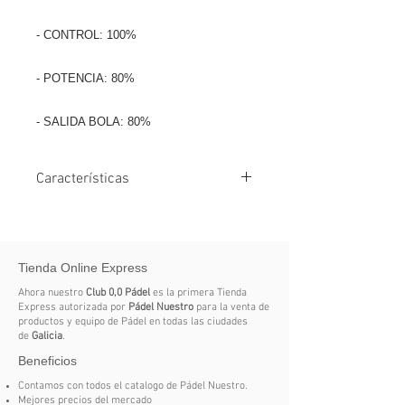
- CONTROL: 100%
- POTENCIA: 80%
- SALIDA BOLA: 80%
Características
Forma redonda: punto dulce amplio y
excelente control en cada golpe.
Tienda Online Express
Carbon Fiber 12K: carbono
entrelazado vertical y
Ahora nuestro
Club 0,0 Pádel
es la primera Tienda
horizontalmente que aporta máxima
Express autorizada por
Pádel Nuestro
para la venta de
productos y equipo de Pádel en todas las ciudades
rigidez con menos peso,
de
Galicia
.
manteniendo la durabilidad y
Beneficios
mejorando la potencia.
Contamos con todos el catalogo de Pádel Nuestro.
Mejores precios del mercado
Núcleo MLD Black Eva: distintas