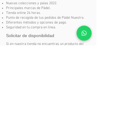
Nuevas colecciones y palas 2022.
densidades de goma para un
Principales marcas de Pádel.
equilibrio perfecto entre salida de
Tienda online 24 horas.
Punto de recogida de tus pedidos de Pádel Nuestro.
bola en defensa y potencia en
Diferentes métodos y opciones de pago.
ataque.
Seguridad en tu compra en línea.
Solicitar de disponibilidad
Carbon Frame: marco de carbono
que incrementa la resistencia y
Si en nuestra tienda no encuentras un producto del
catalogo
Pádel Nuestro
no te preocupes, puedes
alarga la vida útil de la pala.
solicitarlo aquí.
Dual Spin: superficie rugosa con
SOLICITAR DISPONIBILIDAD
doble textura (3D + arenado) para
generar efectos más variados y
decisivos.
Dynamic Composite Structure (DCS):
mayor uniformidad entre marco y
cara, reduciendo el riesgo de rotura y
mejorando la consistencia en los
golpes descentrados.
Pulse System: absorción de
Síguenos en: