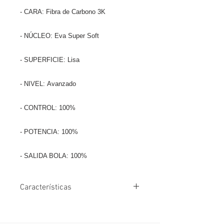
- CARA: Fibra de Carbono 3K
- NÚCLEO: Eva Super Soft
- SUPERFICIE: Lisa
- NIVEL: Avanzado
- CONTROL: 100%
- POTENCIA: 100%
- SALIDA BOLA: 100%
Características
Forma redonda: punto dulce amplio y
excelente control en cada golpe.