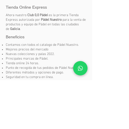
Tienda Online Express
Carbon Fiber 12K: carbono
entrelazado vertical y
Ahora nuestro
Club 0,0 Pádel
es la primera Tienda
horizontalmente que aporta máxima
Express autorizada por
Pádel Nuestro
para la venta de
productos y equipo de Pádel en todas las ciudades
rigidez con menos peso,
de
Galicia
.
manteniendo la durabilidad y
Beneficios
mejorando la potencia.
Contamos con todos el catalogo de Pádel Nuestro.
Mejores precios del mercado
Núcleo MLD Black Eva: distintas
Nuevas colecciones y palas 2022.
densidades de goma para un
Principales marcas de Pádel.
equilibrio perfecto entre salida de
Tienda online 24 horas.
Punto de recogida de tus pedidos de Pádel Nuestro.
bola en defensa y potencia en
Diferentes métodos y opciones de pago.
ataque.
Seguridad en tu compra en línea.
Solicitar de disponibilidad
Carbon Frame: marco de carbono
que incrementa la resistencia y
Si en nuestra tienda no encuentras un producto del
catalogo
Pádel Nuestro
no te preocupes, puedes
alarga la vida útil de la pala.
solicitarlo aquí.
Dual Spin: superficie rugosa con
SOLICITAR DISPONIBILIDAD
doble textura (3D + arenado) para
generar efectos más variados y
decisivos.