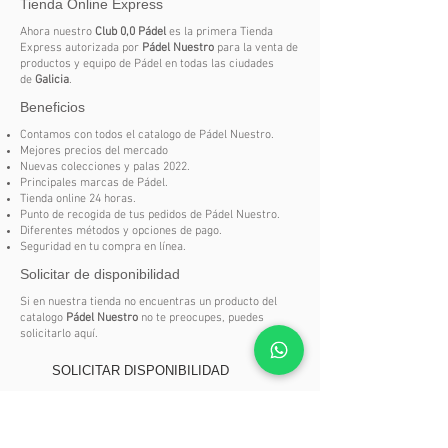
Tienda Online Express
Switch Strap:
Correa intercambiable
para mayor comodidad y
Ahora nuestro
Club 0,0 Pádel
es la primera Tienda
personalización
Express autorizada por
Pádel Nuestro
para la venta de
productos y equipo de Pádel en todas las ciudades
Dual Pro Grip:
Mejor agarre y
de
Galicia
.
reducción de vibraciones durante el
Beneficios
golpeo
Acabado mate:
Diseño moderno y
Contamos con todos el catalogo de Pádel Nuestro.
Mejores precios del mercado
elegante
Nuevas colecciones y palas 2022.
Peso liviano (340-360g):
Facilita la
Principales marcas de Pádel.
movilidad y control en la pista
Tienda online 24 horas.
Punto de recogida de tus pedidos de Pádel Nuestro.
Diferentes métodos y opciones de pago.
Seguridad en tu compra en línea.
Solicitar de disponibilidad
Si en nuestra tienda no encuentras un producto del
catalogo
Pádel Nuestro
no te preocupes, puedes
solicitarlo aquí.
SOLICITAR DISPONIBILIDAD