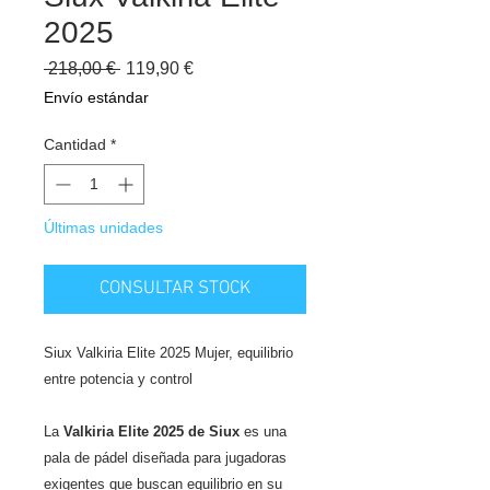
2025
Precio
Precio
 218,00 € 
119,90 €
de
Envío estándar
oferta
Cantidad
*
Últimas unidades
CONSULTAR STOCK
Siux Valkiria Elite 2025 Mujer, equilibrio
entre potencia y control
La
Valkiria Elite 2025 de Siux
es una
pala de pádel diseñada para jugadoras
exigentes que buscan equilibrio en su