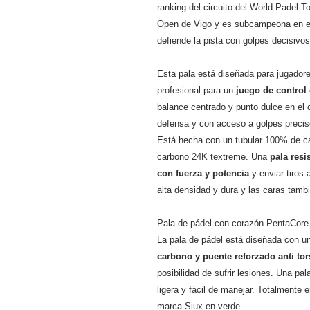
ranking del circuito del World Padel T
Open de Vigo y es subcampeona en el
defiende la pista con golpes decisivo
Esta pala está diseñada para jugador
profesional para un
juego de control 
balance centrado y punto dulce en el
defensa y con acceso a golpes precis
Está hecha con un tubular 100% de c
carbono 24K textreme. Una
pala resis
con fuerza y potenci
a
y enviar tiro
alta densidad y dura y las caras tambi
Pala de pádel con corazón PentaCore p
La pala de pádel está diseñada con u
carbono y puente reforzado anti to
posibilidad de sufrir lesiones. Una p
ligera y fácil de manejar. Totalmente e
marca Siux en verde.