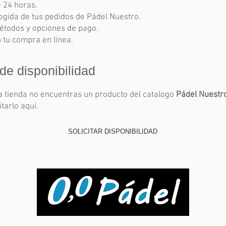
e 24 horas.
ogida de tus pedidos de Pádel Nuestro.
étodos y opciones de pago.
 tu compra en línea.
 de disponibilidad
a tienda no encuentras un producto del catalogo
Pádel Nuestr
tarlo aquí.
SOLICITAR DISPONIBILIDAD