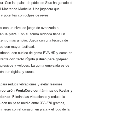
our. Con las palas de pádel de Siux ha ganado el
 Master de Marbella. Una jugadora que
s y potentes con golpes de revés.
es con un nivel de juego de avanzado a
en la pist
a. Con su forma redonda tiene un
 centro más amplio. Juega con una técnica de
os con mayor facilidad.
arbono, con núcleo de goma EVA HR y caras en
tente con tacto rígido y duro para golpear
s agresivos y veloces. La goma empleada es de
én son rígidas y duras.
ara reducir vibraciones y evitar lesiones.
n
corazón PentaCore con láminas de Kevlar y
rsiones
. Elimina las vibraciones y reduce la
ala con un peso medio entre 355-370 gramos,
n negro con el corazon en plata y el logo de la