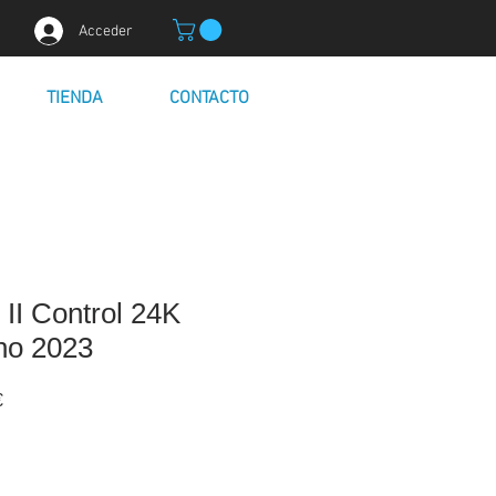
Acceder
TIENDA
CONTACTO
 II Control 24K
no 2023
Precio
€
de
oferta