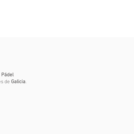
r
Pádel
es de
Galicia
.