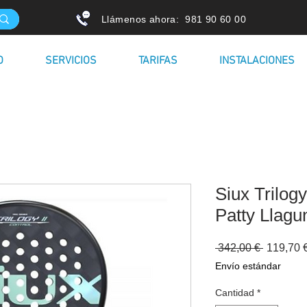
Llámenos ahora: 981 90 60 00
O
SERVICIOS
TARIFAS
INSTALACIONES
Siux Trilogy
Patty Llagu
Precio
 342,00 € 
119,70 
Envío estándar
Cantidad
*