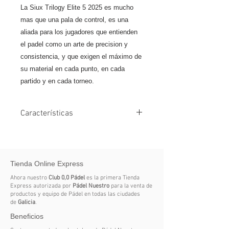
La Siux Trilogy Elite 5 2025 es mucho
mas que una pala de control, es una
aliada para los jugadores que entienden
el padel como un arte de precision y
consistencia, y que exigen el máximo de
su material en cada punto, en cada
partido y en cada torneo.
Características
Marca Siux
Color 2 Negro, Amarillo
Producto Palas
Tienda Online Express
Balance Medio
Núcleo Eva
Ahora nuestro
Club 0,0 Pádel
es la primera Tienda
Cara Carbono 3k
Express autorizada por
Pádel Nuestro
para la venta de
productos y equipo de Pádel en todas las ciudades
Formato Normal
de
Galicia
.
Dureza Dura, Media
Beneficios
Nivel de Juego Avanzado /