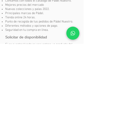
Competición
Contamos con todos el catalogo de Pádel Nuestro.
Mejores precios del mercado
Acabado Brillo
Nuevas colecciones y palas 2022.
Forma Híbrida
Principales marcas de Pádel.
Superfície Rugosa
Tienda online 24 horas.
Punto de recogida de tus pedidos de Pádel Nuestro.
Tipo de Juego Polivalente
Diferentes métodos y opciones de pago.
Seguridad en tu compra en línea.
Solicitar de disponibilidad
Si en nuestra tienda no encuentras un producto del
catalogo
Pádel Nuestro
no te preocupes, puedes
solicitarlo aquí.
SOLICITAR DISPONIBILIDAD