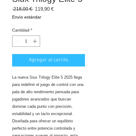
Precio
Precio
 218,00 € 
119,90 €
de
Envío estándar
oferta
Cantidad
*
Agregar al carrito
La nueva Siux Trilogy Elite 5 2025 llega
para redefinir el juego de control con una
pala de alto rendimiento pensada para
jugadores avanzados que buscan
dominar cada punto con precisión,
estabilidad y un tacto excepcional.
Diseñada para ofrecer un equilibrio
perfecto entre potencia controlada y
sensaciones suaves al impacto, esta