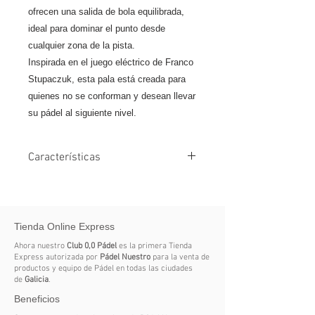
ofrecen una salida de bola equilibrada,
ideal para dominar el punto desde
cualquier zona de la pista.
Inspirada en el juego eléctrico de Franco
Stupaczuk, esta pala está creada para
quienes no se conforman y desean llevar
su pádel al siguiente nivel.
Características
Nivel: Profesional
Tipo de juego: Híbrido con tendencia
Tienda Online Express
a la potencia
Ahora nuestro
Club 0,0 Pádel
es la primera Tienda
Forma: Lágrima para máxima
Express autorizada por
Pádel Nuestro
para la venta de
productos y equipo de Pádel en todas las ciudades
versatilidad
de
Galicia
.
Beneficios
Caras en carbono 12K: Golpeo firme