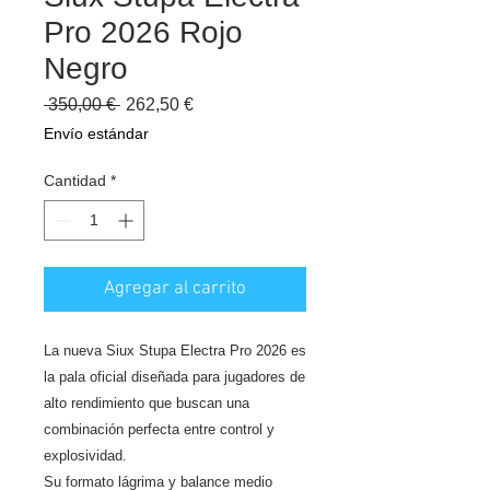
Pro 2026 Rojo
Negro
Precio
Precio
 350,00 € 
262,50 €
de
Envío estándar
oferta
Cantidad
*
Agregar al carrito
La nueva Siux Stupa Electra Pro 2026 es
la pala oficial diseñada para jugadores de
alto rendimiento que buscan una
combinación perfecta entre control y
explosividad.
Su formato lágrima y balance medio