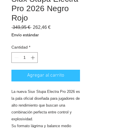
Pro 2026 Negro
Rojo
Precio
Precio
 349,95 € 
262,46 €
de
Envío estándar
oferta
Cantidad
*
Agregar al carrito
La nueva Siux Stupa Electra Pro 2026 es
la pala oficial diseñada para jugadores de
alto rendimiento que buscan una
combinación perfecta entre control y
explosividad.
Su formato lágrima y balance medio