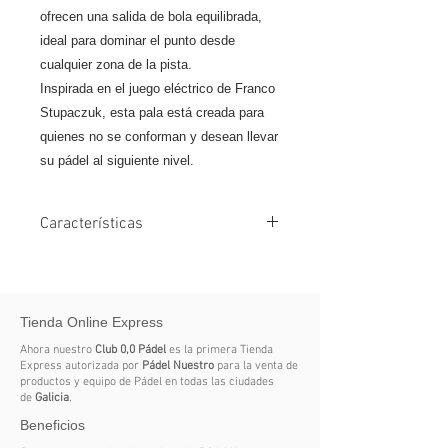
ofrecen una salida de bola equilibrada,
ideal para dominar el punto desde
cualquier zona de la pista.
Inspirada en el juego eléctrico de Franco
Stupaczuk, esta pala está creada para
quienes no se conforman y desean llevar
su pádel al siguiente nivel.
Características
Nivel: Profesional
Tipo de juego: Híbrido con tendencia
Tienda Online Express
a la potencia
Ahora nuestro
Club 0,0 Pádel
es la primera Tienda
Forma: Lágrima para máxima
Express autorizada por
Pádel Nuestro
para la venta de
productos y equipo de Pádel en todas las ciudades
versatilidad
de
Galicia
.
Beneficios
Caras en carbono 12K: Golpeo firme