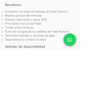
Dureza Dura
Beneficios
Nivel de Juego Avanzado /
Competición
Contamos con todos el catalogo de Pádel Nuestro.
Mejores precios del mercado
Acabado Brillo
Nuevas colecciones y palas 2022.
Forma Híbrida
Principales marcas de Pádel.
Superfície Lisa
Tienda online 24 horas.
Punto de recogida de tus pedidos de Pádel Nuestro.
Tipo de Juego Polivalente
Diferentes métodos y opciones de pago.
Jugador Hombre
Seguridad en tu compra en línea.
Solicitar de disponibilidad
Si en nuestra tienda no encuentras un producto del
catalogo
Pádel Nuestro
no te preocupes, puedes
solicitarlo aquí.
SOLICITAR DISPONIBILIDAD