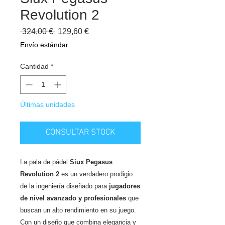
Revolution 2
Precio
Precio
 324,00 € 
129,60 €
de
Envío estándar
oferta
Cantidad
*
Últimas unidades
CONSULTAR STOCK
La pala de pádel
Siux Pegasus
Revolution 2
es un verdadero prodigio
de la ingeniería diseñado para
jugadores
de nivel avanzado y profesionales
que
buscan un alto rendimiento en su juego.
Con un diseño que combina elegancia y