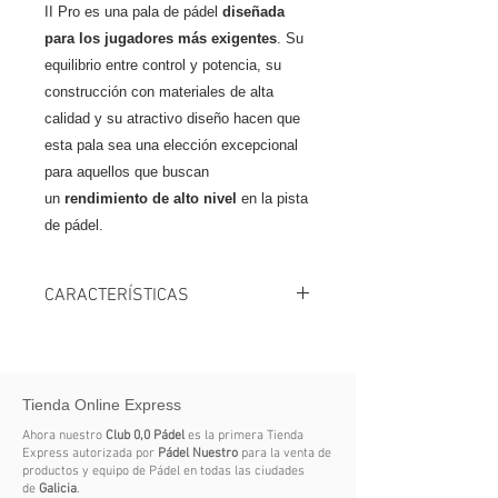
II Pro es una pala de pádel
diseñada
para los jugadores más exigentes
. Su
equilibrio entre control y potencia, su
construcción con materiales de alta
calidad y su atractivo diseño hacen que
esta pala sea una elección excepcional
para aquellos que buscan
un
rendimiento de alto nivel
en la pista
de pádel.
CARACTERÍSTICAS
Marca Siux
Color 2 Negro
Producto Palas
Tienda Online Express
Balance Medio
Núcleo Medium Eva
Ahora nuestro
Club 0,0 Pádel
es la primera Tienda
Cara Carbono 24k
Express autorizada por
Pádel Nuestro
para la venta de
productos y equipo de Pádel en todas las ciudades
Formato Normal
de
Galicia
.