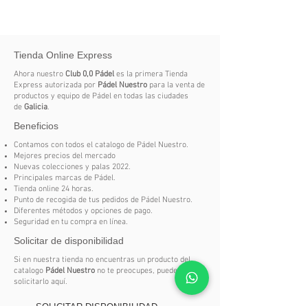
AmpliTEXTM
: marco de fibras de lino
que permite una gran elasticidad en
sus golpeos, proporcionando
Tienda Online Express
velocidad
MidTouch
: garantiza un gran
Ahora nuestro
Club 0,0 Pádel
es la primera Tienda
equilibrio entre golpeos concretos y
Express autorizada por
Pádel Nuestro
para la venta de
productos y equipo de Pádel en todas las ciudades
tácticos y el dominio de la bola
de
Galicia
.
Optimized
Spot
: facilita la salida de
Beneficios
la bola desde cualquier parte del
terreno de juego
Contamos con todos el catalogo de Pádel Nuestro.
Mejores precios del mercado
Peso
: 355-370 gramos
Nuevas colecciones y palas 2022.
Principales marcas de Pádel.
Tienda online 24 horas.
Punto de recogida de tus pedidos de Pádel Nuestro.
Diferentes métodos y opciones de pago.
Seguridad en tu compra en línea.
Solicitar de disponibilidad
Si en nuestra tienda no encuentras un producto del
catalogo
Pádel Nuestro
no te preocupes, puedes
solicitarlo aquí.
SOLICITAR DISPONIBILIDAD