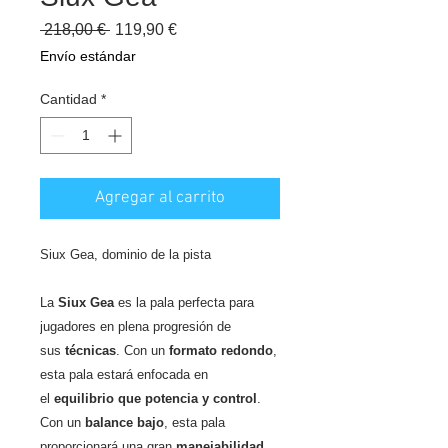
Precio
Precio
 218,00 € 
119,90 €
de
Envío estándar
oferta
Cantidad
*
Agregar al carrito
Siux Gea, dominio de la pista
La
Siux Gea
es la pala perfecta para
jugadores en plena progresión de
sus
técnicas
. Con un
formato redondo
,
esta pala estará enfocada en
el
equilibrio que potencia y control
.
Con un
balance bajo
, esta pala
proporcionará una gran
manejabilidad
,