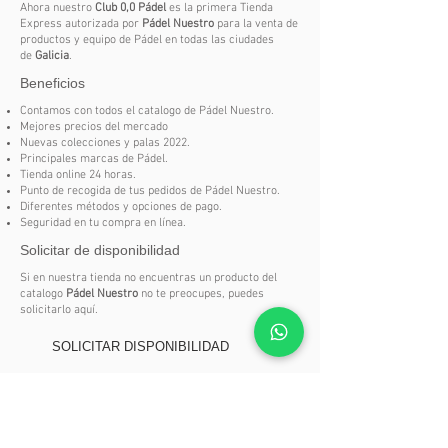
Núcleo de Hard EVA:
Mayor
Ahora nuestro
Club 0,0 Pádel
es la primera Tienda
absorción de impactos y confort en el
Express autorizada por
Pádel Nuestro
para la venta de
productos y equipo de Pádel en todas las ciudades
juego
de
Galicia
.
Marco Carbono 3K
: Más estabilidad
Beneficios
y resistencia
Optimized Spot
: Golpes más
Contamos con todos el catalogo de Pádel Nuestro.
Mejores precios del mercado
efectivos y confortables
Nuevas colecciones y palas 2022.
Planos Carbono 24K:
Mayor
Principales marcas de Pádel.
durabilidad y excelente salida de bola
Tienda online 24 horas.
Punto de recogida de tus pedidos de Pádel Nuestro.
Tacto duro:
Mejora la precisión y
Diferentes métodos y opciones de pago.
control en golpes de alta velocidad
Seguridad en tu compra en línea.
Rugosidad 3D:
Permite generar más
Solicitar de disponibilidad
efecto en cada golpe
Si en nuestra tienda no encuentras un producto del
catalogo
Pádel Nuestro
no te preocupes, puedes
solicitarlo aquí.
SOLICITAR DISPONIBILIDAD