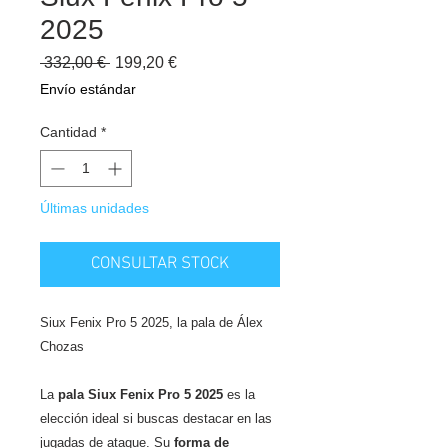
2025
Precio
Precio
 332,00 € 
199,20 €
de
Envío estándar
oferta
Cantidad
*
Últimas unidades
CONSULTAR STOCK
Siux Fenix Pro 5 2025, la pala de Álex
Chozas
La
pala Siux Fenix Pro 5 2025
es la
elección ideal si buscas destacar en las
jugadas de ataque. Su
forma de