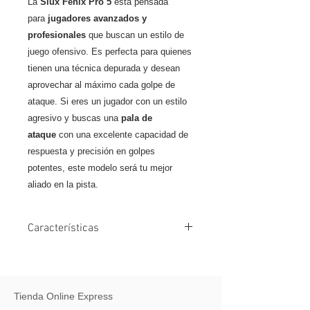
La
Siux Fenix Pro 5
está pensada
para
jugadores avanzados y
profesionales
que buscan un estilo de
juego ofensivo. Es perfecta para quienes
tienen una técnica depurada y desean
aprovechar al máximo cada golpe de
ataque. Si eres un jugador con un estilo
agresivo y buscas una
pala de
ataque
con una excelente capacidad de
respuesta y precisión en golpes
potentes, este modelo será tu mejor
aliado en la pista.
Características
Forma de diamante:
Aporta máxima
potencia en golpes ofensivos
Balance alto:
Optimiza la pegada y
Tienda Online Express
la aceleración de la bola