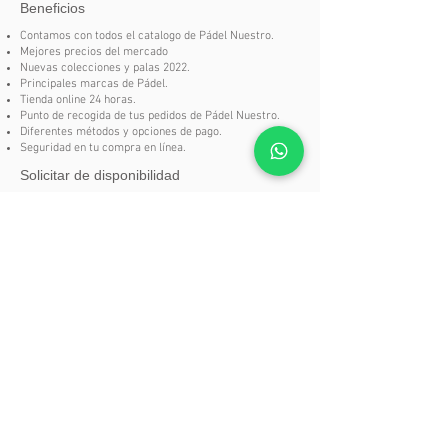
Beneficios
Nivel de Juego Principiante /
Intermedio
Contamos con todos el catalogo de Pádel Nuestro.
Mejores precios del mercado
Acabado Brillo
Nuevas colecciones y palas 2022.
Forma Híbrida
Principales marcas de Pádel.
Superfície Rugosa
Tienda online 24 horas.
Punto de recogida de tus pedidos de Pádel Nuestro.
Tipo de Juego Polivalente
Diferentes métodos y opciones de pago.
Colección Jugadores Franco
Seguridad en tu compra en línea.
Stupa
Solicitar de disponibilidad
Jugador Hombre, Mujer
Si en nuestra tienda no encuentras un producto del
catalogo
Pádel Nuestro
no te preocupes, puedes
solicitarlo aquí.
SOLICITAR DISPONIBILIDAD