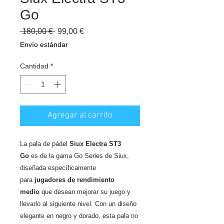
Go
Precio
Precio
 180,00 € 
99,00 €
de
Envío estándar
oferta
Cantidad
*
Agregar al carrito
La pala de pádel
Siux Electra ST3
Go
es de la gama Go Series de Siux,
diseñada específicamente
para
jugadores de rendimiento
medio
que desean mejorar su juego y
llevarlo al siguiente nivel. Con un diseño
elegante en negro y dorado, esta pala no