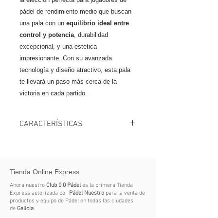
pádel de rendimiento medio que buscan
una pala con un
equilibrio ideal entre
control y potencia
, durabilidad
excepcional, y una estética
impresionante. Con su avanzada
tecnología y diseño atractivo, esta pala
te llevará un paso más cerca de la
victoria en cada partido.
CARACTERÍSTICAS
Marca Siux
Color 2 Gold
Producto Palas
Tienda Online Express
Balance Medio
Núcleo Hard Eva
Ahora nuestro
Club 0,0 Pádel
es la primera Tienda
Cara Carbono 3k
Express autorizada por
Pádel Nuestro
para la venta de
productos y equipo de Pádel en todas las ciudades
Formato Normal
de
Galicia
.
Dureza Media