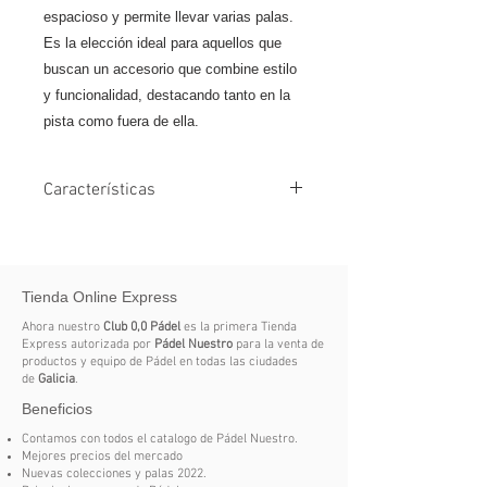
espacioso y permite llevar varias palas.
Es la elección ideal para aquellos que
buscan un accesorio que combine estilo
y funcionalidad, destacando tanto en la
pista como fuera de ella.
Características
Tamaño Mediano (2-3 Palas)
Marca Siux
Color 2 Blanco, Azul
Tienda Online Express
Compartimento para Zapatillas Sí
Compartimento Térmico No
Ahora nuestro
Club 0,0 Pádel
es la primera Tienda
Tipo Paleteros
Express autorizada por
Pádel Nuestro
para la venta de
productos y equipo de Pádel en todas las ciudades
Producto Paleteros
de
Galicia
.
Beneficios
Contamos con todos el catalogo de Pádel Nuestro.
Mejores precios del mercado
Nuevas colecciones y palas 2022.