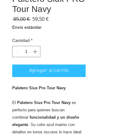
Tour Navy
Precio
Precio
 85,00 € 
59,50 €
de
Envío estándar
oferta
Cantidad
*
Agregar al carrito
Paletero Siux Pro Tour Navy
El
Paletero Siux Pro Tour Navy
es
perfecto para quienes buscan
combinar
funcionalidad y un diseño
elegante
. Su color azul marino con
detalles en tonos oscuros lo hace ideal