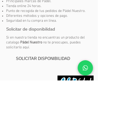
Principales marcas de Pádel.
Tienda online 24 horas.
Punto de recogida de tus pedidos de Pádel Nuestro.
Diferentes métodos y opciones de pago.
Seguridad en tu compra en línea.
Solicitar de disponibilidad
Si en nuestra tienda no encuentras un producto del
catalogo
Pádel Nuestro
no te preocupes, puedes
solicitarlo aquí.
SOLICITAR DISPONIBILIDAD
Síguenos en: