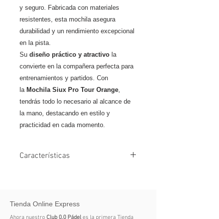
y seguro. Fabricada con materiales
resistentes, esta mochila asegura
durabilidad y un rendimiento excepcional
en la pista.
Su
diseño práctico y atractivo
la
convierte en la compañera perfecta para
entrenamientos y partidos. Con
la
Mochila Siux Pro Tour Orange
,
tendrás todo lo necesario al alcance de
la mano, destacando en estilo y
practicidad en cada momento.
Características
Tamaño Pequeño (1 Pala)
Marca Siux
Color 2 Naranja, Azul
Tienda Online Express
Compartimento para Zapatillas Sí
Compartimento Térmico No
Ahora nuestro
Club 0,0 Pádel
es la primera Tienda