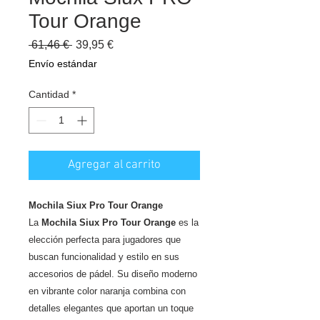
Tour Orange
Precio
Precio
 61,46 € 
39,95 €
de
Envío estándar
oferta
Cantidad
*
Agregar al carrito
Mochila Siux Pro Tour Orange
La
Mochila Siux Pro Tour Orange
es la
elección perfecta para jugadores que
buscan funcionalidad y estilo en sus
accesorios de pádel. Su diseño moderno
en vibrante color naranja combina con
detalles elegantes que aportan un toque