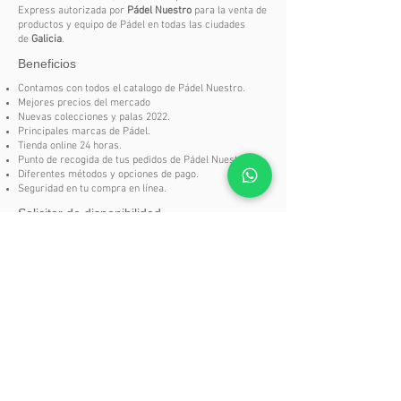
horizontalmente que aporta máxima
Express autorizada por
Pádel Nuestro
para la venta de
productos y equipo de Pádel en todas las ciudades
rigidez con menos peso,
de
Galicia
.
manteniendo la durabilidad y
Beneficios
mejorando la potencia.
Contamos con todos el catalogo de Pádel Nuestro.
Mejores precios del mercado
Núcleo MLD Black Eva: distintas
Nuevas colecciones y palas 2022.
densidades de goma para un
Principales marcas de Pádel.
equilibrio perfecto entre salida de
Tienda online 24 horas.
Punto de recogida de tus pedidos de Pádel Nuestro.
bola en defensa y potencia en
Diferentes métodos y opciones de pago.
ataque.
Seguridad en tu compra en línea.
Solicitar de disponibilidad
Carbon Frame: marco de carbono
que incrementa la resistencia y
Si en nuestra tienda no encuentras un producto del
catalogo
Pádel Nuestro
no te preocupes, puedes
alarga la vida útil de la pala.
solicitarlo aquí.
Dual Spin: superficie rugosa con
SOLICITAR DISPONIBILIDAD
doble textura (3D + arenado) para
generar efectos más variados y
decisivos.
Dynamic Composite Structure (DCS):