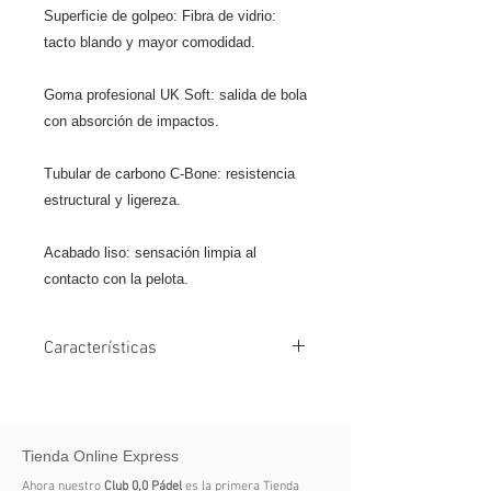
Superficie de golpeo: Fibra de vidrio:
tacto blando y mayor comodidad.
Goma profesional UK Soft: salida de bola
con absorción de impactos.
Tubular de carbono C-Bone: resistencia
estructural y ligereza.
Acabado liso: sensación limpia al
contacto con la pelota.
Características
Forma redonda: punto dulce amplio y
excelente control en cada golpe.
Tienda Online Express
Carbon Fiber 12K: carbono
entrelazado vertical y
Ahora nuestro
Club 0,0 Pádel
es la primera Tienda