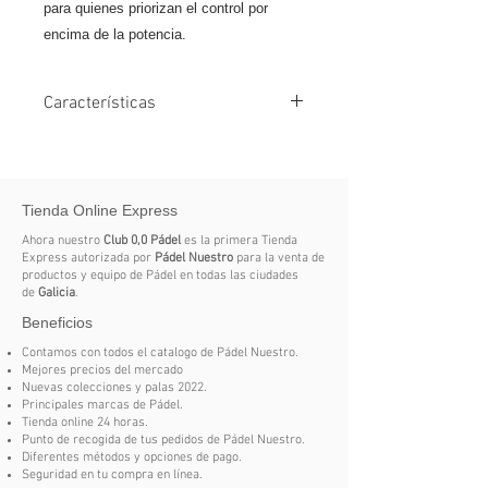
para quienes priorizan el control por
encima de la potencia.
Características
Forma redonda: mayor superficie de
golpeo para precisión y seguridad en
cada punto.
Tienda Online Express
Carbon Tube: marco 100% de
Ahora nuestro
Club 0,0 Pádel
es la primera Tienda
carbono que aporta rigidez y
Express autorizada por
Pádel Nuestro
para la venta de
productos y equipo de Pádel en todas las ciudades
durabilidad sin sacrificar ligereza.
de
Galicia
.
Beneficios
Soft Eva: núcleo de goma de tacto
suave que mejora la salida de bola y
Contamos con todos el catalogo de Pádel Nuestro.
Mejores precios del mercado
absorbe vibraciones.
Nuevas colecciones y palas 2022.
Principales marcas de Pádel.
Polyglass: caras de fibra de vidrio
Tienda online 24 horas.
Punto de recogida de tus pedidos de Pádel Nuestro.
que brindan una sensación elástica y
Diferentes métodos y opciones de pago.
confortable.
Seguridad en tu compra en línea.