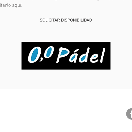
tarlo aquí.
SOLICITAR DISPONIBILIDAD
Club 0,0 Pádel
Información General
A jugar
Políticas de Cookies
Políticas de Privacidad
Ranking
Términos y Condiciones
Pistas
Garantía Aplicables
Clases
Políticas de
Devolución