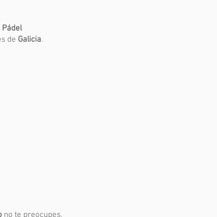
r
Pádel
es de
Galicia
.
o
no te preocupes,