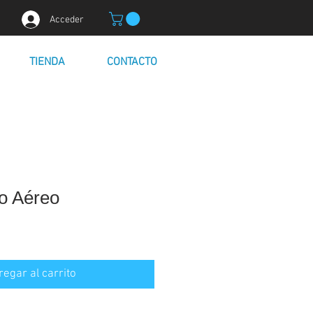
Acceder
TIENDA
CONTACTO
o Aéreo
ecio
e
erta
regar al carrito