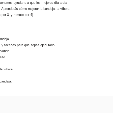
ponemos ayudarte a que los mejores día a día
. Aprenderás cómo mejorar la bandeja, la víbora,
 por 3, y remate por 4).
andeja.
s y tácticas para que sepas ejecutarlo.
partido.
lto.
la víbora.
bandeja.