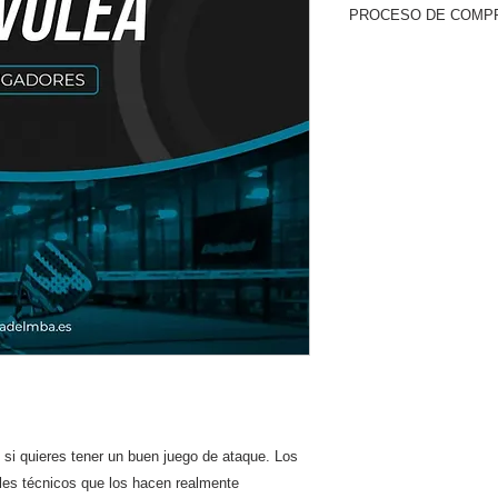
PROCESO DE COMP
Es un producto digita
Seleccionar el C
Realizar el pago.
Dentro las 24 hora
para acceder al c
Cualquier duda p
No se realizan de
digital.
 si quieres tener un buen juego de ataque. Los
lles técnicos que los hacen realmente